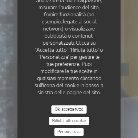
analizzare la tua navigazione,
misurare l'audience del sito,
fornire funzionalità (ad
esempio, legate ai social
RESTAURANT TRADITIONNEL
network) o visualizzare
•
ERMONT
VIN SUR VIN
pubblicità o contenuti
personalizzati. Clicca su
Vin sur Vin
'Accetta tutto', 'Rifiuta tutto' o
'Personalizza' per gestire le
tue preferenze. Puoi
PRENOTA
modificare le tue scelte in
qualsiasi momento cliccando
sull'icona del cookie in basso a
sinistra delle pagine del sito.
Ok, accetta tutto
Rifiuta tutti i cookie
Personalizza