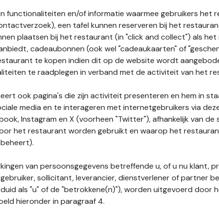
n functionaliteiten en/of informatie waarmee gebruikers het 
ontactverzoek), een tafel kunnen reserveren bij het restauran
nnen plaatsen bij het restaurant (in "click and collect") als he
 aanbiedt, cadeaubonnen (ook wel "cadeaukaarten" of "gesch
estaurant te kopen indien dit op de website wordt aangebo
liteiten te raadplegen in verband met de activiteit van het re
ert ook pagina's die zijn activiteit presenteren en hem in sta
ociale media en te interageren met internetgebruikers via de
book, Instagram en X (voorheen "Twitter"), afhankelijk van de
door het restaurant worden gebruikt en waarop het restauran
 beheert).
ingen van persoonsgegevens betreffende u, of u nu klant, p
gebruiker, sollicitant, leverancier, dienstverlener of partner b
duid als "u" of de "betrokkene(n)"), worden uitgevoerd door 
eld hieronder in paragraaf 4.