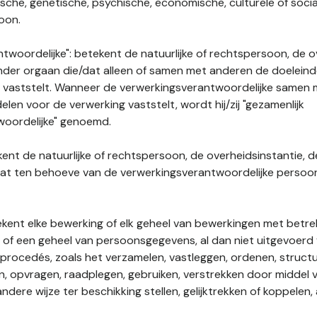
gische, genetische, psychische, economische, culturele of socia
soon.
twoordelijke": betekent de natuurlijke of rechtspersoon, de o
ander orgaan die/dat alleen of samen met anderen de doelein
 vaststelt. Wanneer de verwerkingsverantwoordelijke samen
len voor de verwerking vaststelt, wordt hij/zij "gezamenlijk
woordelijke" genoemd.
kent de natuurlijke of rechtspersoon, de overheidsinstantie, d
dat ten behoeve van de verwerkingsverantwoordelijke perso
tekent elke bewerking of elk geheel van bewerkingen met betre
f een geheel van persoonsgegevens, al dan niet uitgevoerd 
rocedés, zoals het verzamelen, vastleggen, ordenen, structu
en, opvragen, raadplegen, gebruiken, verstrekken door middel
ndere wijze ter beschikking stellen, gelijktrekken of koppelen