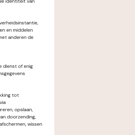
le identiteit van
verheidsinstantie,
den en middelen
 met anderen de
e dienst of enig
onsgegevens
kking tot
via
reren, opslaan,
 van doorzending,
, afschermen, wissen