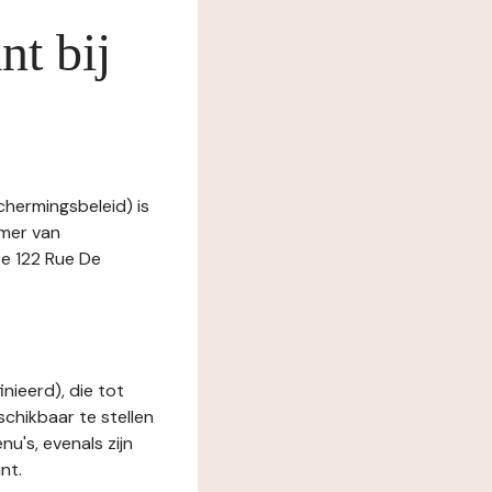
nt bij
chermingsbeleid) is
amer van
e 122 Rue De
nieerd), die tot
schikbaar te stellen
u's, evenals zijn
nt.