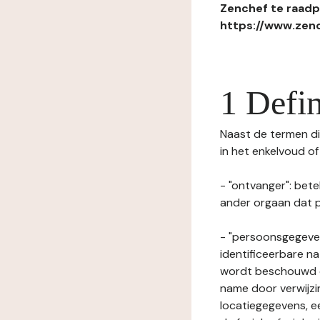
Zenchef te raadpl
https://www.zenc
1 Defin
Naast de termen die
in het enkelvoud o
- "ontvanger": bete
ander orgaan dat p
- "persoonsgegeven
identificeerbare na
wordt beschouwd ee
name door verwijzi
locatiegegevens, ee