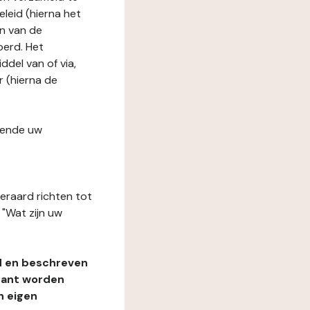
leid (hierna het
n van de
oerd. Het
del van of via,
r (hierna de
fende uw
teraard richten tot
"Wat zijn uw
d en beschreven
rant worden
n eigen