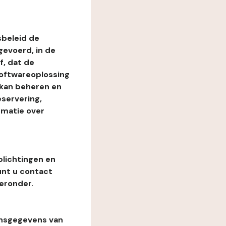
beleid de
evoerd, in de
, dat de
softwareoplossing
 kan beheren en
eservering,
rmatie over
plichtingen en
unt u contact
eronder.
onsgegevens van