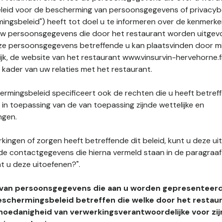
leid voor de bescherming van persoonsgegevens of privacybe
ngsbeleid") heeft tot doel u te informeren over de kenmerke
uw persoonsgegevens die door het restaurant worden uitgev
e persoonsgegevens betreffende u kan plaatsvinden door mid
ijk, de website van het restaurant www.vinsurvin-hervehorne.f
t kader van uw relaties met het restaurant.
rmingsbeleid specificeert ook de rechten die u heeft betref
n toepassing van de van toepassing zijnde wettelijke en
ngen.
kingen of zorgen heeft betreffende dit beleid, kunt u deze ui
de contactgegevens die hierna vermeld staan in de paragraaf 
t u deze uitoefenen?".
 van persoonsgegevens die aan u worden gepresenteer
eschermingsbeleid betreffen die welke door het restau
hoedanigheid van verwerkingsverantwoordelijke voor zij