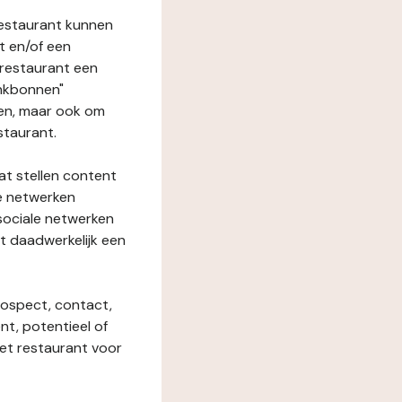
restaurant kunnen
t en/of een
t restaurant een
enkbonnen"
den, maar ook om
staurant.
at stellen content
ze netwerken
 sociale netwerken
t daadwerkelijk een
rospect, contact,
ent, potentieel of
het restaurant voor