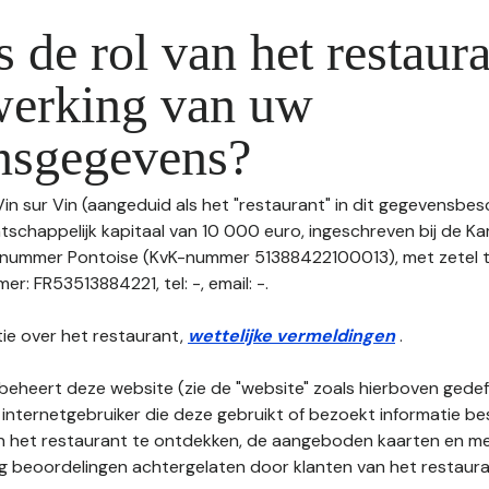
s de rol van het restaura
werking van uw
nsgegevens?
Vin sur Vin (aangeduid als het "restaurant" in dit gegevensbes
tschappelijk kapitaal van 10 000 euro, ingeschreven bij de K
nummer Pontoise (KvK-nummer 51388422100013), met zetel t
: FR53513884221, tel: -, email: -.
ie over het restaurant,
wettelijke vermeldingen
.
beheert deze website (zie de "website" zoals hierboven gedefi
 internetgebruiker die deze gebruikt of bezoekt informatie be
an het restaurant te ontdekken, de aangeboden kaarten en men
nog beoordelingen achtergelaten door klanten van het restaura