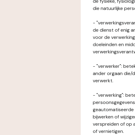
de fysieke, fysiolo
die natuurlijke per
- "verwerkingsveran
de dienst of enig 
voor de verwerking
doeleinden en midde
verwerkingsverant
- "verwerker": bete
ander orgaan die/
verwerkt.
- "verwerking": be
persoonsgegevens o
geautomatiseerde p
bijwerken of wijzig
verspreiden of op a
of vernietigen.