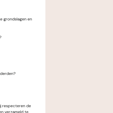
ke grondslagen en
?
n derden?
ij respecteren de
en verzameld te