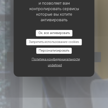
и позволяет вам
контролировать сервисы
которые вы хотите
активировать
ТРАДИЦИОННЫЙ РЕСТОРАН
•
ERMONT
VIN SUR VIN
Ок, все активировать
Vin sur Vin
Запретить использование cookies
Персонализировать
ЗАБРОНИРОВАТЬ СТОЛИК
Политика конфиденциальности
undefined