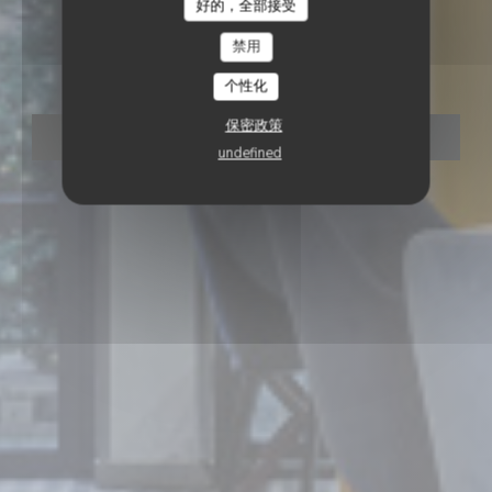
好的，全部接受
•
ERMONT
VIN SUR VIN
禁用
Vin sur Vin
个性化
保密政策
预订餐位
undefined