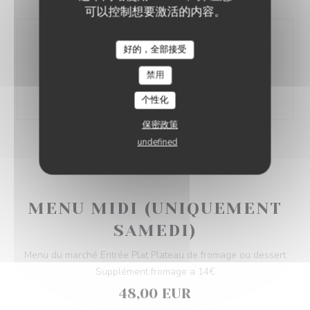
可以控制想要激活的内容。
Balade gourmande :
好的，全部接受
VIN SUR VIN
-Amuse bouche -Entrée -Plat poisson -Pause
禁用
gourmande -Plat viande -Fromage -Dessert
78,00 EUR
个性化
保密政策
undefined
MENU MIDI (UNIQUEMENT
SAMEDI)
Menu du marché Entrée Plat Plateau de fromage ou dessert
Supplément fromage a 14€
48,00 EUR