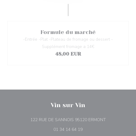
Formule du marché
-Entrée -Plat -Plateau de fromage ou dessert -
Supplément fromage a 14€
48,00 EUR
Vin sur Vin
((在新窗口中打开
122 RUE DE SANNOIS 95120 ERMONT
01 34 14 64 19