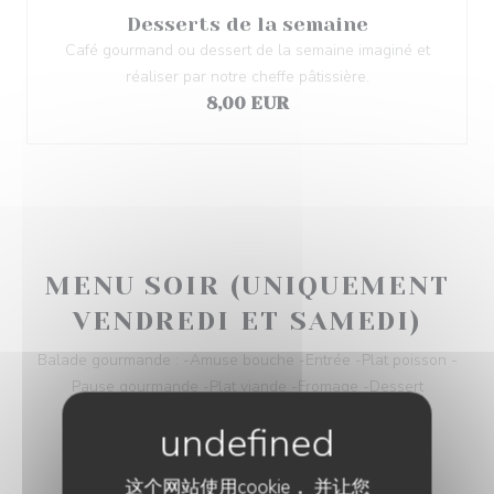
Desserts de la semaine
Café gourmand ou dessert de la semaine imaginé et
réaliser par notre cheffe pâtissière.
8,00 EUR
MENU SOIR (UNIQUEMENT
VENDREDI ET SAMEDI)
Balade gourmande : -Amuse bouche -Entrée -Plat poisson -
Pause gourmande -Plat viande -Fromage -Dessert
78,00 EUR
这个网站使用cookie， 并让您