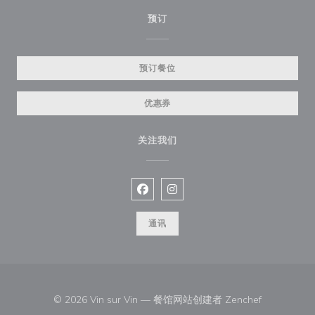
预订
预订餐位
优惠券
关注我们
Facebook ((在新窗口中打开))
Instagram ((在新窗口中打开))
通讯
((在新窗口中
© 2026 Vin sur Vin — 餐馆网站创建者
Zenchef