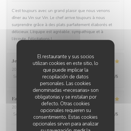
C’est toujours avec un grand plaisir que nous venons
dîner au Vin sur Vin. Le chef arrive toujours à nous
surprendre grâce à des plats parfaitement élaborés et
délicieux. L’équipe est agréable, sympathique et à
l’écoute. Félicitations !
El restaurante y sus socios
Jean Pierre
P
utilizan cookies en este sitio, lo
que puede implicar la
2026-07-28
- 20:00 - Invitados 2
recopilación de datos
Servicio
:
5
/5
Ambiente
:
5
/5
Menú
:
5
/5
Calidad / Precio
:
5
/5
personales. Las cookies
denominadas «necesarias» son
obligatorias y se instalan por
Fabien
R
defecto. Otras cookies
2026-07-21
- 12:30 - Invitados 6
opcionales requieren su
Servicio
:
5
/5
Ambiente
:
5
/5
Menú
:
5
/5
Calidad / Precio
:
5
/5
consentimiento. Estas cookies
opcionales sirven para analizar
su navegación, medir la