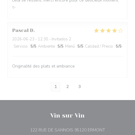
cela se ressent, merci encore pour ce délicieux moment.
✨
Pascal
D
2026-06-23
- 12:30 - Invitados 2
Servicio
:
5
/5
Ambiente
:
5
/5
Menú
:
5
/5
Calidad / Precio
:
5
/5
Originalité des plats et ambiance
1
2
3
Vin sur Vin
((abre en una n
122 RUE DE SANNOIS 95120 ERMONT