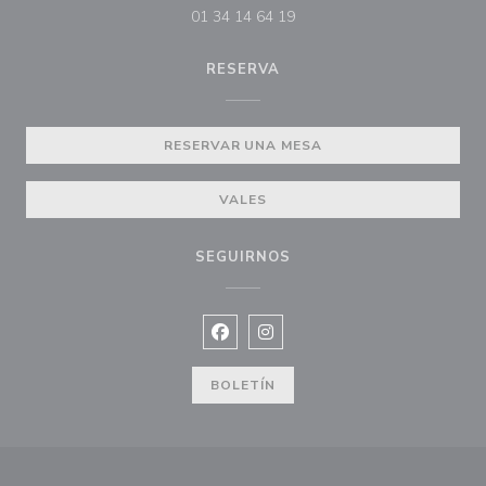
01 34 14 64 19
RESERVA
RESERVAR UNA MESA
VALES
SEGUIRNOS
Facebook ((abre en una nueva vent
Instagram ((abre en una nuev
BOLETÍN