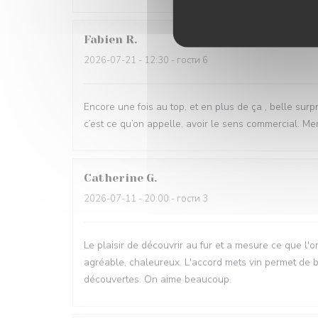
Fabien
R
2026-07-21
- 12:30 - гости 6
Encore une fois au top, et en plus de ça , belle sur
c’est ce qu’on appelle, avoir le sens commercial. M
Catherine
G
2026-07-11
- 20:00 - гости 3
Le plaisir de découvrir au fur et a mesure ce que l'o
agréable, chaleureux. L'accord mets vin permet de 
découvertes. On aime beaucoup.