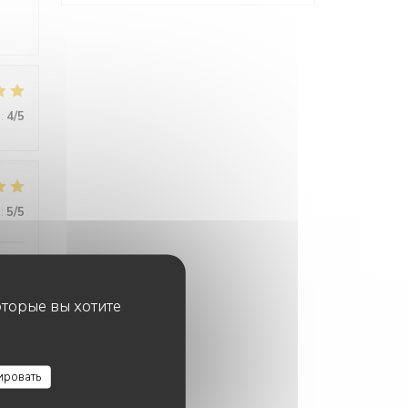
:
4
/5
:
5
/5
 à
оторые вы хотите
ировать
:
5
/5