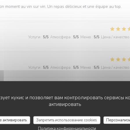
 moment au vin sur vin. Un repas délicieux et une équipe au top.
Услуги
:
5
/5
Атмосфера
:
5
/5
Меню
:
5
/5
Цена / качество
Услуги
:
5
/5
Атмосфера
:
5
/5
Меню
:
5
/5
Цена / качество
 dîner au Vin sur Vin. Le chef arrive toujours à nous surprendre grâce
 est agréable, sympathique et à l’écoute. Félicitations !
ьзует кукис и позволяет вам контролировать сервисы к
активировать
VIN SUR VIN
се активировать
Запретить использование cookies
Персонализ
Услуги
:
5
/5
Атмосфера
:
5
/5
Меню
:
5
/5
Цена / качество
Политика конфиденциальности