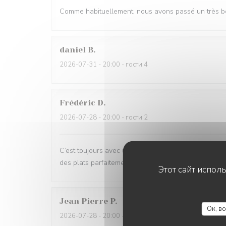
Comme habituellement, nous avons passé un très bon
daniel
B
2026-07-31
- 20:00 - гости 4
Frédéric
D
2026-07-28
- 20:00 - гости 2
C’est toujours avec un grand plaisir que nous venons
des plats parfaitement élaborés et délicieux. L’équipe
Этот сайт испол
Jean Pierre
P
Ок, в
2026-07-28
- 20:00 - гости 2