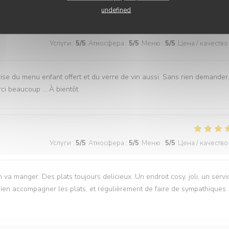
undefined
Услуги
:
5
/5
Атмосфера
:
5
/5
Меню
:
5
/5
Цена / качество
prise du menu enfant offert et du verre de vin aussi. Sans rien demander
erci beaucoup … À bientôt
Услуги
:
5
/5
Атмосфера
:
5
/5
Меню
:
5
/5
Цена / качество
n va manger. Des plats toujours delicieux. Un endroit cosy, joli, un servi
bien accompagner les plats, et régulièrement de faire de sympathiques