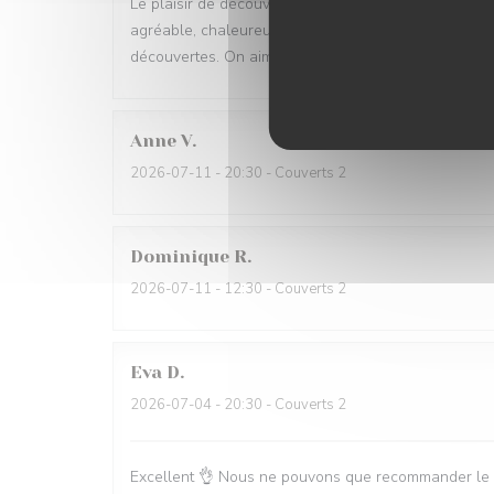
Le plaisir de découvrir au fur et a mesure ce que l'o
agréable, chaleureux. L'accord mets vin permet de 
découvertes. On aime beaucoup.
Anne
V
2026-07-11
- 20:30 - Couverts 2
Dominique
R
2026-07-11
- 12:30 - Couverts 2
Eva
D
2026-07-04
- 20:30 - Couverts 2
Excellent 👌 Nous ne pouvons que recommander le Vi