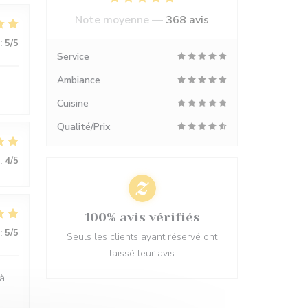
Note moyenne —
368 avis
:
5
/5
Service
Ambiance
Cuisine
Qualité/Prix
:
4
/5
100% avis vérifiés
:
5
/5
Seuls les clients ayant réservé ont
laissé leur avis
 à