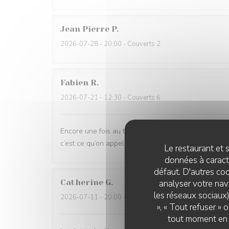
Jean Pierre
P
2026-07-28
- 20:00 - Couverts 2
Fabien
R
2026-07-21
- 12:30 - Couverts 6
Encore une fois au top, et en plus de ça , belle sur
c’est ce qu’on appelle, avoir le sens commercial. M
Le restaurant et s
données à caractè
défaut. D'autres coo
Catherine
G
analyser votre navi
les réseaux sociaux)
2026-07-11
- 20:00 - Couverts 3
», « Tout refuser »
tout moment en c