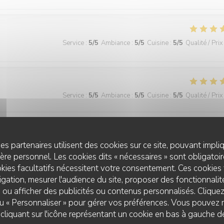
Service
:
5
/5
Ambiance
:
5
/5
Cuisine
:
5
/5
Qualité / Prix
Service
:
5
/5
Ambiance
:
5
/5
Cuisine
:
5
/5
Qualité / Prix
prise du menu enfant offert et du verre de vin aussi. Sans rien demander
erci beaucoup … À bientôt
es partenaires utilisent des cookies sur ce site, pouvant impli
re personnel. Les cookies dits « nécessaires » sont obligatoire
kies facultatifs nécessitent votre consentement. Ces cookies 
gation, mesurer l'audience du site, proposer des fonctionnalité
 ou afficher des publicités ou contenus personnalisés. Clique
Service
:
5
/5
Ambiance
:
5
/5
Cuisine
:
5
/5
Qualité / Prix
 ou « Personnaliser » pour gérer vos préférences. Vous pouvez 
VIN SUR VIN
liquant sur l'icône représentant un cookie en bas à gauche d