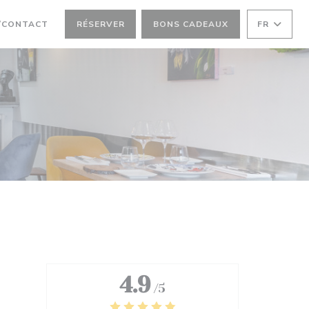
/CONTACT
RÉSERVER
BONS CADEAUX
FR
4.9
/5