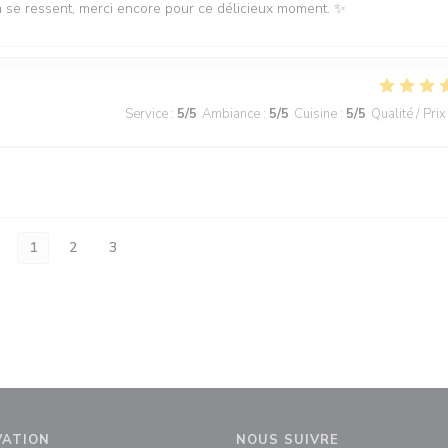
la se ressent, merci encore pour ce délicieux moment. ✨
Service
:
5
/5
Ambiance
:
5
/5
Cuisine
:
5
/5
Qualité / Prix
1
2
3
VATION
NOUS SUIVRE