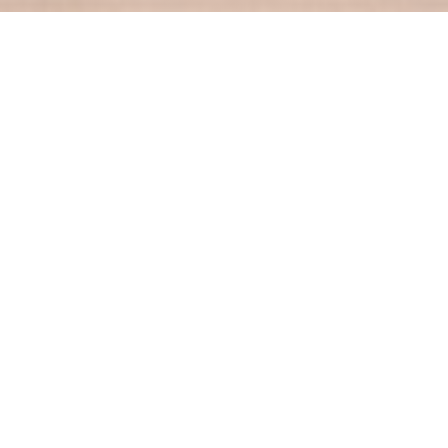
VIN SUR VIN
|
ERMONT
Restaurant traditionnel à base de produits frais cuisinés
au quotidien !