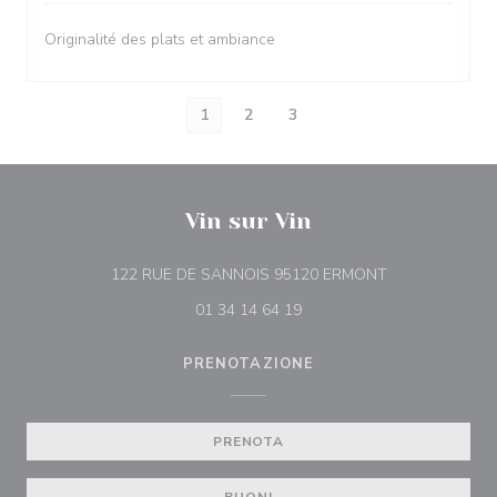
Originalité des plats et ambiance
1
2
3
Vin sur Vin
((apre una nuova
122 RUE DE SANNOIS 95120 ERMONT
01 34 14 64 19
PRENOTAZIONE
PRENOTA