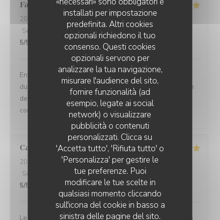
«necessari» sono obbligatori e
Fabien
R
installati per impostazione
2026-07-21
- 12:30 - Ospiti 6
predefinita. Altri cookies
Servizio
:
5
/5
Atmosfera
:
5
/5
Cucina
:
5
/5
Qualità / Prezzo
:
opzionali richiedono il tuo
5
/5
consenso. Questi cookies
opzionali servono per
analizzare la tua navigazione,
Encore une fois au top, et en plus de ça , belle surprise
misurare l'audience del sito,
du menu enfant offert et du verre de vin aussi. Sans rien
fornire funzionalità (ad
demander, c’est ce qu’on appelle, avoir le sens
esempio, legate ai social
commercial. Merci beaucoup … À bientôt
network) o visualizzare
VIN SUR VIN
pubblicità o contenuti
personalizzati. Clicca su
Catherine
'Accetta tutto', 'Rifiuta tutto' o
G
'Personalizza' per gestire le
2026-07-11
- 20:00 - Ospiti 3
tue preferenze. Puoi
Servizio
:
5
/5
Atmosfera
:
5
/5
Cucina
:
5
/5
Qualità / Prezzo
:
modificare le tue scelte in
5
/5
qualsiasi momento cliccando
sull'icona del cookie in basso a
sinistra delle pagine del sito.
Le plaisir de découvrir au fur et a mesure ce que l'on va