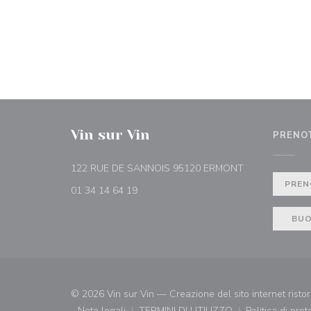
Vin sur Vin
PRENO
((apre una nuov
122 RUE DE SANNOIS 95120 ERMONT
PREN
01 34 14 64 19
BUO
© 2026 Vin sur Vin — Creazione del sito internet rist
Note legali
TERMINI DI UTILIZZO
Politica di pro