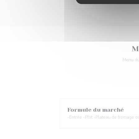
M
Menu du
Formule du marché
-Entrée -Plat -Plateau de fromage 