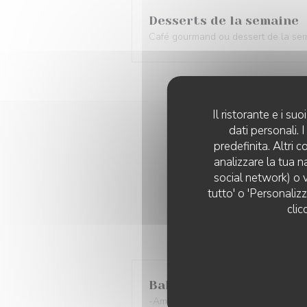
Desserts de la semaine
Café gourmand ou dessert de la semai
Il ristorante e i s
dati personali.
predefinita. Altri 
MENU SO
analizzare la tua n
Balade gourmande :
social network) o v
tutto' o 'Personaliz
clic
Balade gourmande :
-Amuse bouche -Entrée -Plat poiss