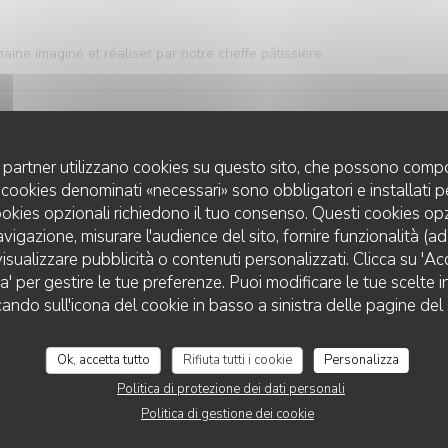
ne imaginé et réaliser par notre cheffe pâtissière.
uoi partner utilizzano cookies su questo sito, che possono compo
 I cookies denominati «necessari» sono obbligatori e installati 
cookies opzionali richiedono il tuo consenso. Questi cookies o
IR (UNIQUEMENT VENDREDI ET
avigazione, misurare l'audience del sito, fornire funzionalità (a
 -Amuse bouche -Entrée -Plat poisson -Pause gourmande -Plat viand
isualizzare pubblicità o contenuti personalizzati. Clicca su 'Acce
za' per gestire le tue preferenze. Puoi modificare le tue scelte
78,00 EUR
VIN SUR VIN
cando sull'icona del cookie in basso a sinistra delle pagine del 
Ok, accetta tutto
Rifiuta tutti i cookie
Personalizza
Politica di protezione dei dati personali
Politica di gestione dei cookie
on -Pause gourmande -Plat viande -Fromage -Dessert