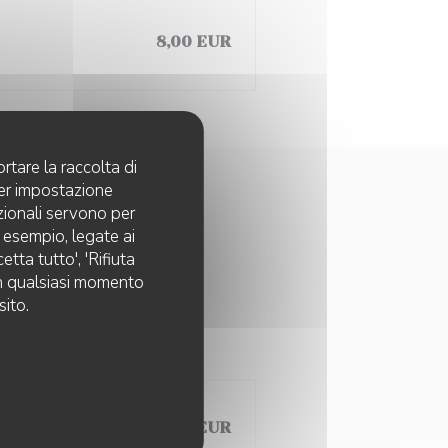
8,00 EUR
rtare la raccolta di
per impostazione
pzionali servono per
 SAMEDI)
d esempio, legate ai
e -Fromage -Dessert
tta tutto', 'Rifiuta
 in qualsiasi momento
sito.
78,00 EUR