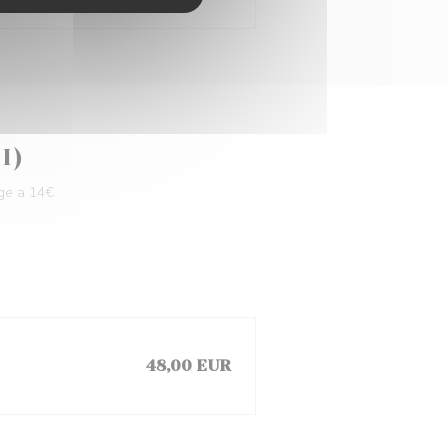
I)
ge a 14€
48,00 EUR