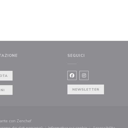
TAZIONE
SEGUICI
a finestra))
OTA
Facebook ((apre una nuova fi
Instagram ((apre una n
NEWSLETTER
NI
((apre una nuova finestra))
orante con
Zenchef
tezione dei dati personali
Informativa sui cookie
Accessibilita