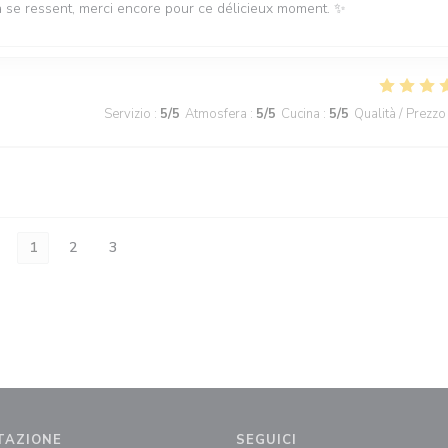
la se ressent, merci encore pour ce délicieux moment. ✨
Servizio
:
5
/5
Atmosfera
:
5
/5
Cucina
:
5
/5
Qualità / Prezzo
1
2
3
TAZIONE
SEGUICI