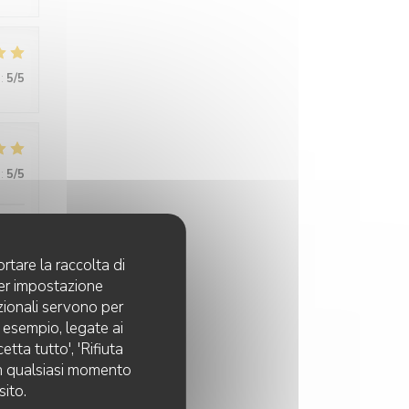
:
5
/5
:
5
/5
,
rtare la raccolta di
per impostazione
pzionali servono per
d esempio, legate ai
tta tutto', 'Rifiuta
:
5
/5
 in qualsiasi momento
sito.