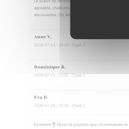
Le plaisir de découvrir au fur et a mesure ce que l'o
agréable, chaleureux. L'accord mets vin permet de 
découvertes. On aime beaucoup.
Anne
V
2026-07-11
- 20:30 - Ospiti 2
Dominique
R
2026-07-11
- 12:30 - Ospiti 2
Eva
D
2026-07-04
- 20:30 - Ospiti 2
Excellent 👌 Nous ne pouvons que recommander le Vi