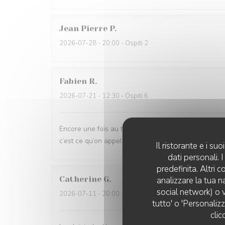
Jean Pierre
P
2026-07-28
- 20:00 - Ospiti 2
Fabien
R
2026-07-21
- 12:30 - Ospiti 6
Encore une fois au top, et en plus de ça , belle sur
c’est ce qu’on appelle, avoir le sens commercial. M
Il ristorante e i s
dati personali.
predefinita. Altri 
Catherine
G
analizzare la tua n
social network) o v
2026-07-11
- 20:00 - Ospiti 3
tutto' o 'Personaliz
clic