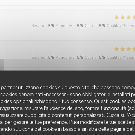
Servizio
:
5
/5
Atmosfera
:
5
/5
Cucina
:
5
/5
Qualità / Prezzo
Servizio
:
5
/5
Atmosfera
:
5
/5
Cucina
:
5
/5
Qualità / Prezzo
prise du menu enfant offert et du verre de vin aussi. Sans rien demander
erci beaucoup … À bientôt
uoi partner utilizzano cookies su questo sito, che possono compo
 I cookies denominati «necessari» sono obbligatori e installati 
cookies opzionali richiedono il tuo consenso. Questi cookies o
avigazione, misurare l'audience del sito, fornire funzionalità (a
isualizzare pubblicità o contenuti personalizzati. Clicca su 'Acce
Servizio
:
5
/5
Atmosfera
:
5
/5
Cucina
:
5
/5
Qualità / Prezzo
za' per gestire le tue preferenze. Puoi modificare le tue scelte
VIN SUR VIN
cando sull'icona del cookie in basso a sinistra delle pagine del 