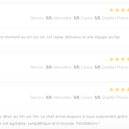
Servizio
:
5
/5
Atmosfera
:
5
/5
Cucina
:
5
/5
Qualità / Prezzo
 moment au vin sur vin. Un repas délicieux et une équipe au top.
Servizio
:
5
/5
Atmosfera
:
5
/5
Cucina
:
5
/5
Qualità / Prezzo
Servizio
:
5
/5
Atmosfera
:
5
/5
Cucina
:
5
/5
Qualità / Prezzo
 dîner au Vin sur Vin. Le chef arrive toujours à nous surprendre grâce
 est agréable, sympathique et à l’écoute. Félicitations !