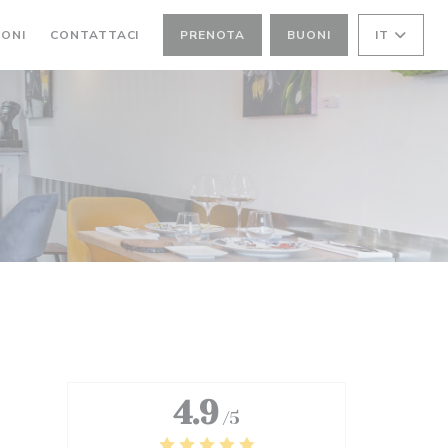
IONI
CONTATTACI
PRENOTA
BUONI
IT
4.9
/5