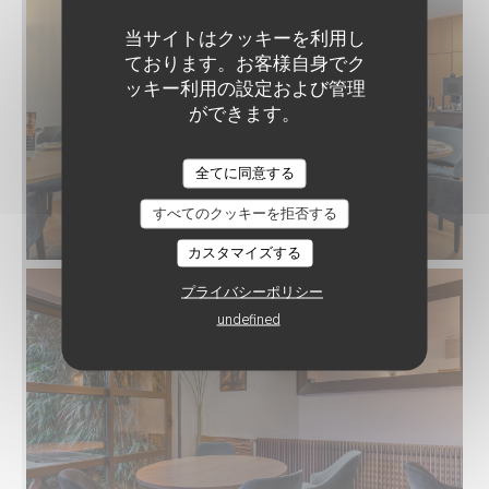
当サイトはクッキーを利用し
ております。お客様自身でク
ッキー利用の設定および管理
ができます。
VIN SUR VIN
全てに同意する
すべてのクッキーを拒否する
カスタマイズする
プライバシーポリシー
undefined