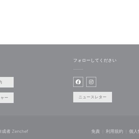
フォローしてください
ドウで開きます))
約
Facebook ((新しいウィン
Instagram ((新
ニュースレター
チャー
((新しいウィンドウで開きます))
の作成者
Zenchef
免責
利用規約
個人
((新しいウィンドウで
((新しいウ