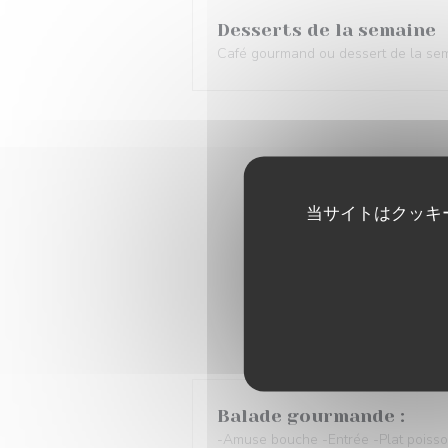
Desserts de la semaine
Café gourmand ou dessert de la semai
当サイトはクッキ
MENU SO
Balade gourmande :
Balade gourmande :
-Amuse bouche -Entrée -Plat poiss