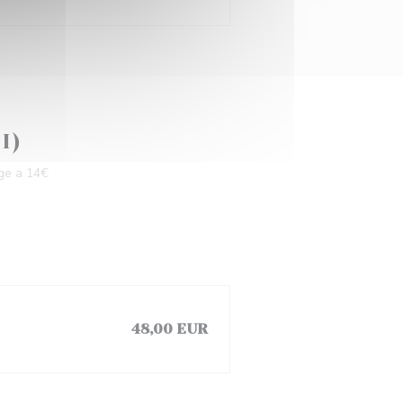
I)
ge a 14€
48,00 EUR