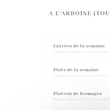
A L'ARDOISE (TO
Entrées de la semaine
3 entrées réaliser avec amour (entre
Plats de la semaine
4 plats réaliser avec amour (entre 1
Plateau de fromages
Plateau réalisé en fonction du marc