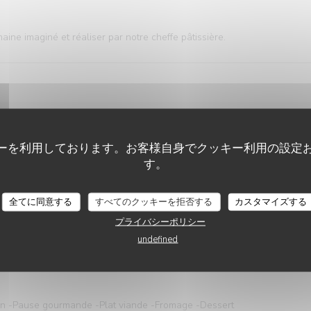
ne imaginé et réaliser par notre cheffe pâtissière.
ーを利用しております。お客様自身でクッキー利用の設定
IR (UNIQUEMENT VENDREDI ET
す。
 -Amuse bouche -Entrée -Plat poisson -Pause gourmande -Plat viand
VIN SUR VIN
78,00 EUR
全てに同意する
すべてのクッキーを拒否する
カスタマイズする
プライバシーポリシー
undefined
on -Pause gourmande -Plat viande -Fromage -Dessert