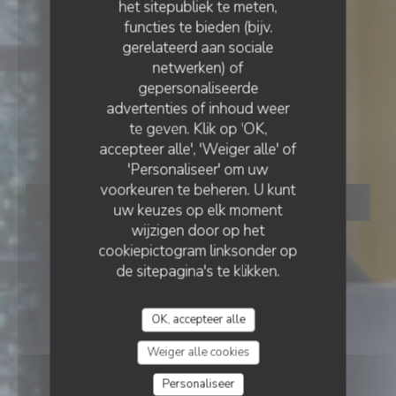
het sitepubliek te meten,
functies te bieden (bijv.
gerelateerd aan sociale
netwerken) of
RESTAURANT TRADITIONNEL
gepersonaliseerde
•
ERMONT
VIN SUR VIN
advertenties of inhoud weer
te geven. Klik op 'OK,
Vin sur Vin
accepteer alle', 'Weiger alle' of
'Personaliseer' om uw
voorkeuren te beheren. U kunt
RESERVEER EEN TAFEL
uw keuzes op elk moment
wijzigen door op het
cookiepictogram linksonder op
de sitepagina's te klikken.
OK, accepteer alle
Weiger alle cookies
Personaliseer