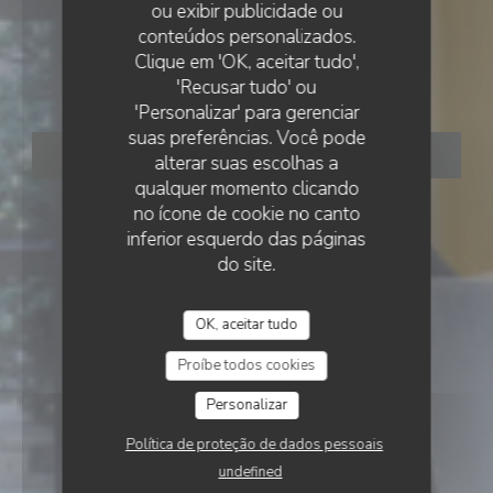
ou exibir publicidade ou
•
ERMONT
conteúdos personalizados.
VIN SUR VIN
Clique em 'OK, aceitar tudo',
Vin sur Vin
'Recusar tudo' ou
'Personalizar' para gerenciar
suas preferências. Você pode
RESERVAR UMA MESA
alterar suas escolhas a
qualquer momento clicando
no ícone de cookie no canto
inferior esquerdo das páginas
do site.
OK, aceitar tudo
Proíbe todos cookies
Personalizar
Política de proteção de dados pessoais
undefined