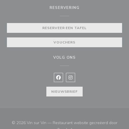
RESERVERING
RESERVEER EEN TAFEL
VOUCHERS
VOLG ONS
Facebook ((opent in een nieuw vens
Instagram ((opent in een nieu
NIEUWSBRIEF
© 2026 Vin sur Vin — Restaurant website gecreëerd door