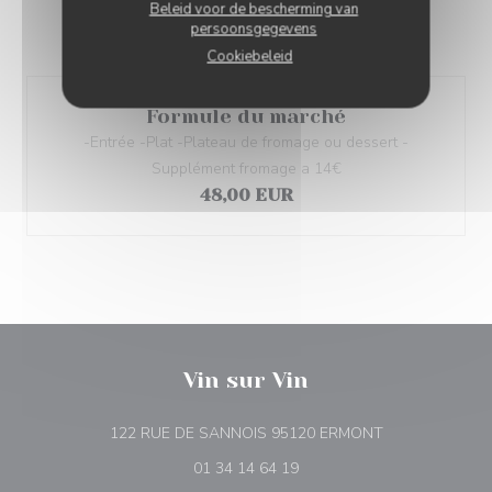
Beleid voor de bescherming van
persoonsgegevens
Cookiebeleid
Formule du marché
-Entrée -Plat -Plateau de fromage ou dessert -
Supplément fromage a 14€
48,00 EUR
Vin sur Vin
((opent in een 
122 RUE DE SANNOIS 95120 ERMONT
01 34 14 64 19