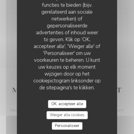
functies te bieden (bijv.
gerelateerd aan sociale
netwerken) of
Balade gourmande :
gepersonaliseerde
-Amuse bouche -Entrée -Plat poisson -Pause
VIN SUR VIN
advertenties of inhoud weer
gourmande -Plat viande -Fromage -Dessert
te geven. Klik op 'OK,
78,00 EUR
accepteer alle', 'Weiger alle' of
'Personaliseer' om uw
voorkeuren te beheren. U kunt
uw keuzes op elk moment
wijzigen door op het
cookiepictogram linksonder op
de sitepagina's te klikken.
MENU MIDI (UNIQUEMENT
SAMEDI)
OK, accepteer alle
Menu du marché Entrée Plat Plateau de fromage ou dessert
Weiger alle cookies
Supplément fromage a 14€
Personaliseer
48,00 EUR