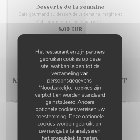
Desserts de la semaine
Café gourmand ou dessert de la semaine imaginé et
réaliser par notre cheffe pâtissière.
8,00 EUR
Het restaurant en zijn partners
gebruiken cookies op deze
site, wat kan leiden tot de
verzameling van
MENU SOIR (UNIQUEMENT
persoonsgegevens.
'Noodzakelijke' cookies zijn
VENDREDI ET SAMEDI)
verplicht en worden standaard
geïnstalleerd. Andere
Balade gourmande : -Amuse bouche -Entrée -Plat poisson -
optionele cookies vereisen uw
Pause gourmande -Plat viande -Fromage -Dessert
toestemming. Deze optionele
78,00 EUR
cookies worden gebruikt om
uw navigatie te analyseren,
het sitepubliek te meten,