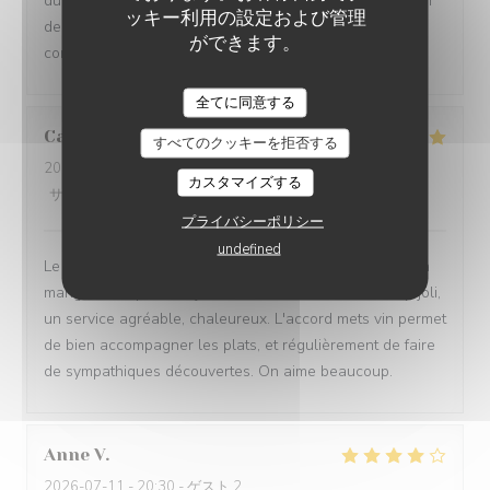
du menu enfant offert et du verre de vin aussi. Sans rien
ッキー利用の設定および管理
demander, c’est ce qu’on appelle, avoir le sens
ができます。
commercial. Merci beaucoup … À bientôt
VIN SUR VIN
全てに同意する
Catherine
G
すべてのクッキーを拒否する
2026-07-11
- 20:00 - ゲスト 3
カスタマイズする
サービス
:
5
/5
雰囲気
:
5
/5
メニュー
:
5
/5
品質-価格
:
5
/5
プライバシーポリシー
undefined
Le plaisir de découvrir au fur et a mesure ce que l'on va
manger. Des plats toujours delicieux. Un endroit cosy, joli,
un service agréable, chaleureux. L'accord mets vin permet
de bien accompagner les plats, et régulièrement de faire
de sympathiques découvertes. On aime beaucoup.
Anne
V
2026-07-11
- 20:30 - ゲスト 2