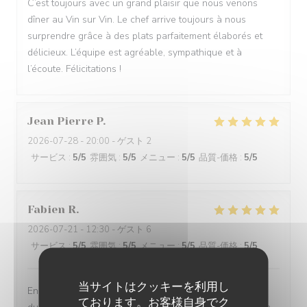
C’est toujours avec un grand plaisir que nous venons
dîner au Vin sur Vin. Le chef arrive toujours à nous
surprendre grâce à des plats parfaitement élaborés et
délicieux. L’équipe est agréable, sympathique et à
l’écoute. Félicitations !
Jean Pierre
P
2026-07-28
- 20:00 - ゲスト 2
サービス
:
5
/5
雰囲気
:
5
/5
メニュー
:
5
/5
品質-価格
:
5
/5
Fabien
R
2026-07-21
- 12:30 - ゲスト 6
サービス
:
5
/5
雰囲気
:
5
/5
メニュー
:
5
/5
品質-価格
:
5
/5
当サイトはクッキーを利用し
Encore une fois au top, et en plus de ça , belle surprise
ております。お客様自身でク