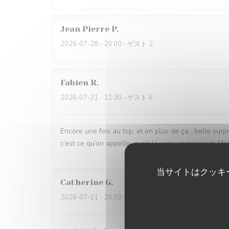
Jean Pierre
P
2026-07-28
- 20:00 - ゲスト 2
Fabien
R
2026-07-21
- 12:30 - ゲスト 6
Encore une fois au top, et en plus de ça , belle sur
c’est ce qu’on appelle, avoir le sens commercial. M
当サイトはクッキ
Catherine
G
2026-07-11
- 20:00 - ゲスト 3