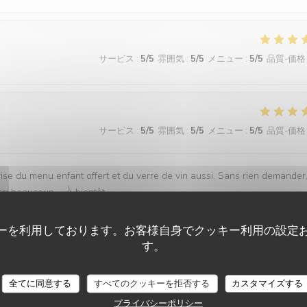
サービス
:
5
/5
雰囲気
:
5
/5
メニュー
:
5
/5
品質-価格
サービス
:
5
/5
雰囲気
:
5
/5
メニュー
:
5
/5
品質-価格
prise du menu enfant offert et du verre de vin aussi. Sans rien demander
erci beaucoup … À bientôt
ーを利用しております。お客様自身でクッキー利用の設定
す。
サービス
:
5
/5
雰囲気
:
5
/5
メニュー
:
5
/5
品質-価格
VIN SUR VIN
全てに同意する
すべてのクッキーを拒否する
カスタマイズする
プライバシーポリシー