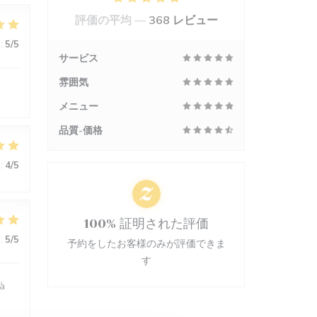
評価の平均 —
368 レビュー
:
5
/5
サービス
雰囲気
メニュー
品質-価格
:
4
/5
100% 証明された評価
:
5
/5
予約をしたお客様のみが評価できま
す
 à