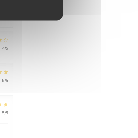
ce
:
4
/5
:
5
/5
:
5
/5