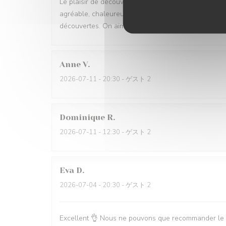
Le plaisir de découvrir au fur et a mesure ce que l'o
agréable, chaleureux. L'accord mets vin permet de 
découvertes. On aime beaucoup.
Anne
V
2026-07-11
- 20:30 - ゲスト 2
Dominique
R
2026-07-11
- 12:30 - ゲスト 2
Eva
D
2026-07-04
- 20:30 - ゲスト 2
Excellent 👌 Nous ne pouvons que recommander le Vi