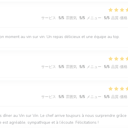
サービス
:
5
/5
雰囲気
:
5
/5
メニュー
:
5
/5
品質-価格
 moment au vin sur vin. Un repas délicieux et une équipe au top.
サービス
:
5
/5
雰囲気
:
5
/5
メニュー
:
5
/5
品質-価格
サービス
:
5
/5
雰囲気
:
5
/5
メニュー
:
5
/5
品質-価格
 dîner au Vin sur Vin. Le chef arrive toujours à nous surprendre grâce
 est agréable, sympathique et à l’écoute. Félicitations !