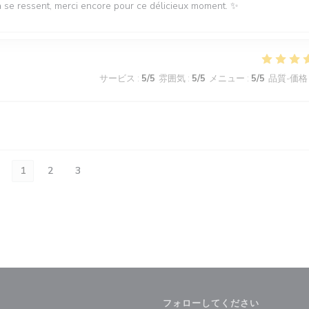
la se ressent, merci encore pour ce délicieux moment. ✨
サービス
:
5
/5
雰囲気
:
5
/5
メニュー
:
5
/5
品質-価格
1
2
3
フォローしてください