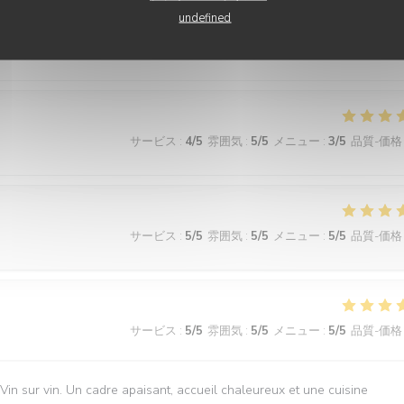
n va manger. Des plats toujours delicieux. Un endroit cosy, joli, un servi
undefined
bien accompagner les plats, et régulièrement de faire de sympathiques
サービス
:
4
/5
雰囲気
:
5
/5
メニュー
:
3
/5
品質-価格
サービス
:
5
/5
雰囲気
:
5
/5
メニュー
:
5
/5
品質-価格
サービス
:
5
/5
雰囲気
:
5
/5
メニュー
:
5
/5
品質-価格
n sur vin. Un cadre apaisant, accueil chaleureux et une cuisine