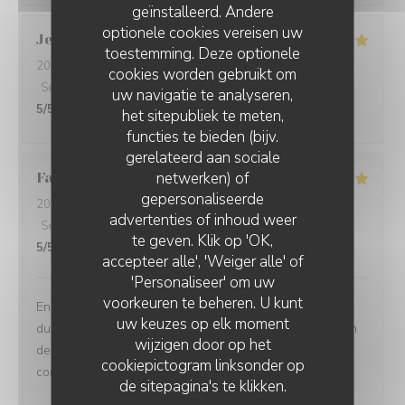
geïnstalleerd. Andere
optionele cookies vereisen uw
Jean Pierre
P
toestemming. Deze optionele
2026-07-28
- 20:00 - Gasten 2
cookies worden gebruikt om
Service
:
5
/5
Atmosfeer
:
5
/5
Keuken
:
5
/5
Kwaliteit / Prijs
:
uw navigatie te analyseren,
5
/5
het sitepubliek te meten,
functies te bieden (bijv.
gerelateerd aan sociale
netwerken) of
Fabien
R
gepersonaliseerde
2026-07-21
- 12:30 - Gasten 6
VIN SUR VIN
advertenties of inhoud weer
Service
:
5
/5
Atmosfeer
:
5
/5
Keuken
:
5
/5
Kwaliteit / Prijs
:
te geven. Klik op 'OK,
5
/5
accepteer alle', 'Weiger alle' of
'Personaliseer' om uw
voorkeuren te beheren. U kunt
Encore une fois au top, et en plus de ça , belle surprise
uw keuzes op elk moment
du menu enfant offert et du verre de vin aussi. Sans rien
wijzigen door op het
demander, c’est ce qu’on appelle, avoir le sens
cookiepictogram linksonder op
commercial. Merci beaucoup … À bientôt
de sitepagina's te klikken.