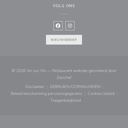
VOLG ONS
Facebook ((opent in een nieuw vens
Instagram ((opent in een nieu
NIEUWSBRIEF
© 2026 Vin sur Vin — Restaurant website gecreëerd door
((opent in een nieuw venster))
Zenchef
Disclaimer
GEBRUIKSVOORWAARDEN
((opent in een nieuw venster))
((opent in een nieuw venster
Beleid bescherming persoonsgegevens
Cookies beleid
((opent in een nieuw venster))
((opent in ee
Toegankelijkheid
((opent in een nieuw venster))