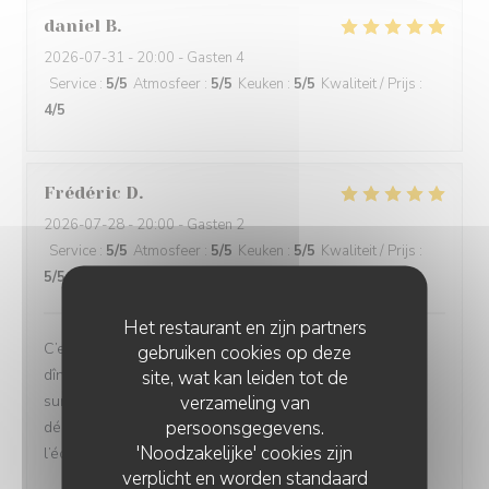
daniel
B
2026-07-31
- 20:00 - Gasten 4
Service
:
5
/5
Atmosfeer
:
5
/5
Keuken
:
5
/5
Kwaliteit / Prijs
:
4
/5
Frédéric
D
2026-07-28
- 20:00 - Gasten 2
Service
:
5
/5
Atmosfeer
:
5
/5
Keuken
:
5
/5
Kwaliteit / Prijs
:
5
/5
Het restaurant en zijn partners
C’est toujours avec un grand plaisir que nous venons
gebruiken cookies op deze
dîner au Vin sur Vin. Le chef arrive toujours à nous
site, wat kan leiden tot de
verzameling van
surprendre grâce à des plats parfaitement élaborés et
persoonsgegevens.
délicieux. L’équipe est agréable, sympathique et à
'Noodzakelijke' cookies zijn
l’écoute. Félicitations !
verplicht en worden standaard