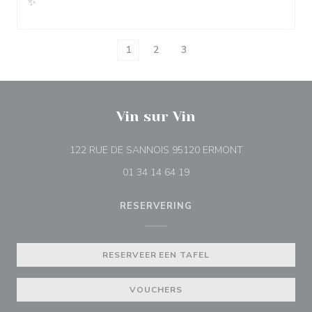
✨
1
2
3
Vin sur Vin
((opent in een 
122 RUE DE SANNOIS 95120 ERMONT
01 34 14 64 19
RESERVERING
RESERVEER EEN TAFEL
VOUCHERS