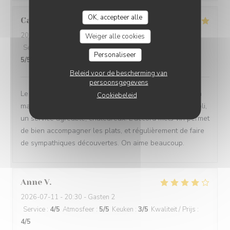
OK, accepteer alle
Catherine
G
2026-07-11
- 20:00 - Gasten 3
Weiger alle cookies
Service
:
5
/5
Atmosfeer
:
5
/5
Keuken
:
5
/5
Kwaliteit / Prijs
:
Personaliseer
5
/5
Beleid voor de bescherming van
persoonsgegevens
Le plaisir de découvrir au fur et a mesure ce que l'on va
Cookiebeleid
manger. Des plats toujours delicieux. Un endroit cosy, joli,
un service agréable, chaleureux. L'accord mets vin permet
de bien accompagner les plats, et régulièrement de faire
de sympathiques découvertes. On aime beaucoup.
Anne
V
2026-07-11
- 20:30 - Gasten 2
Service
:
4
/5
Atmosfeer
:
5
/5
Keuken
:
3
/5
Kwaliteit / Prijs
:
4
/5